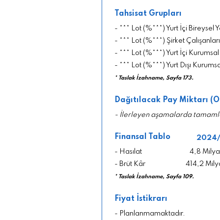
Tahsisat Grupları
- *** Lot (%***) Yurt İçi Bireysel Y
- *** Lot (%***) Şirket Çalışanları
- *** Lot (%***) Yurt İçi Kurumsal
- *** Lot (%***) Yurt Dışı Kurumsa
* Taslak İzahname, Sayfa 173.
Dağıtılacak Pay Miktarı (O
- İlerleyen aşamalarda tamaml
Finansal Tablo
2024
- Hasılat
4,8 Milya
- Brüt Kâr
414,2 Mily
* Taslak İzahname, Sayfa 109.
Fiyat İstikrarı
- Planlanmamaktadır.