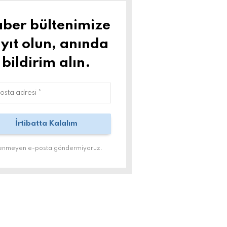
ber bültenimize
yıt olun, anında
bildirim alın.
tenmeyen e-posta göndermiyoruz.