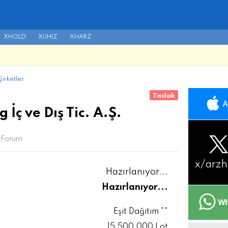
XHOLD
XUHIZ
XHARZ
irketler
Taslak
İç ve Dış Tic. A.Ş.
Forum
x/
arzh
Hazırlanıyor...
Hazırlanıyor...
Eşit Dağıtım **
15.500.000 Lot