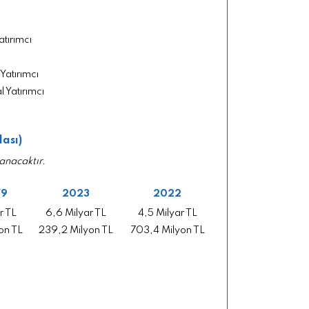
atırımcı
 Yatırımcı
l Yatırımcı
lası)
anacaktır.
/9
2023
2022
r TL
6,6 Milyar TL
4,5 Milyar TL
on TL
239,2 Milyon TL
703,4 Milyon TL