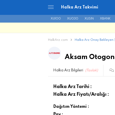
Halka Arz Takvimi
XU100
XU030
XUSIN
XBANK
HalkArz.com
Halka Arz Onay Bekleyen Ş
Aksam Otogong 
Halka Arz Bilgileri
(Taslak)
Halka Arz Tarihi :
Halka Arz Fiyatı/Aralığı :
Dağıtım Yöntemi :
Pay :