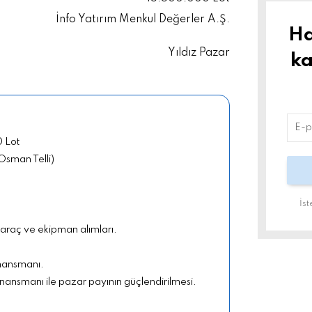
İnfo Yatırım Menkul Değerler A.Ş.
Ha
Yıldız Pazar
ka
0 Lot
Osman Telli)
İs
 araç ve ekipman alımları.
inansmanı.
inansmanı ile pazar payının güçlendirilmesi.