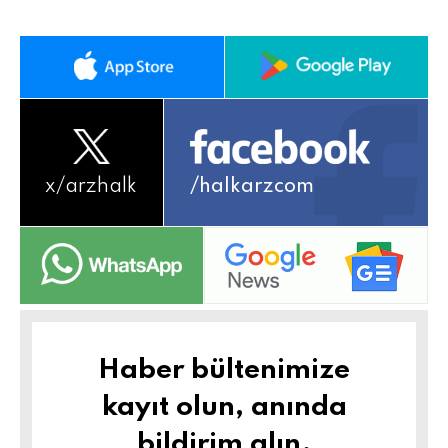
x/
arzhalk
/halkarzcom
Haber bültenimize
kayıt olun, anında
bildirim alın.