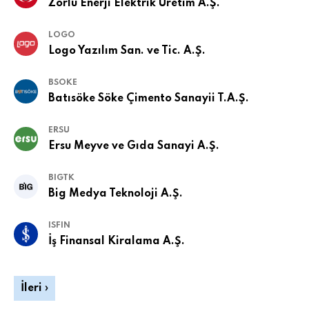
Zorlu Enerji Elektrik Üretim A.Ş.
LOGO
Logo Yazılım San. ve Tic. A.Ş.
BSOKE
Batısöke Söke Çimento Sanayii T.A.Ş.
ERSU
Ersu Meyve ve Gıda Sanayi A.Ş.
BIGTK
Big Medya Teknoloji A.Ş.
ISFIN
İş Finansal Kiralama A.Ş.
İleri ›