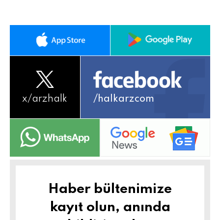
x/
arzhalk
/halkarzcom
Haber bültenimize
kayıt olun, anında