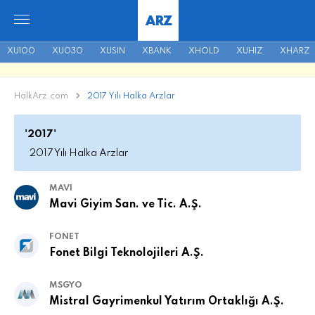
ARZ
XU100
XU030
XUSIN
XBANK
XHOLD
XUHIZ
XHARZ
HalkArz.com
2017 Yılı Halka Arzlar
'2017'
2017 Yılı Halka Arzlar
MAVI
Mavi Giyim San. ve Tic. A.Ş.
FONET
Fonet Bilgi Teknolojileri A.Ş.
MSGYO
Mistral Gayrimenkul Yatırım Ortaklığı A.Ş.