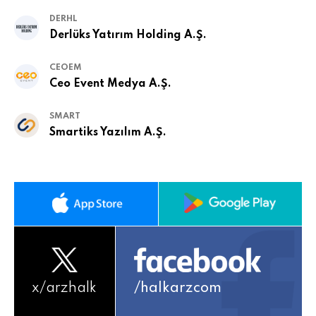
DERHL
Derlüks Yatırım Holding A.Ş.
CEOEM
Ceo Event Medya A.Ş.
SMART
Smartiks Yazılım A.Ş.
x/
arzhalk
/halkarzcom