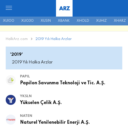
ARZ
XU100
XU030
XUSIN
XBANK
XHOLD
XUHIZ
XHARZ
HalkArz.com
2019 Yılı Halka Arzlar
'2019'
2019 Yılı Halka Arzlar
PAPIL
Papilon Savunma Teknoloji ve Tic. A.Ş.
YKSLN
Yükselen Çelik A.Ş.
NATEN
Naturel Yenilenebilir Enerji A.Ş.