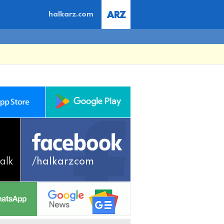
halkarz.com
alk
/halkarzcom