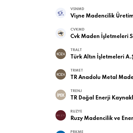
VSNMD
Vişne Madencilik Üretim 
CVKMD
Cvk Maden İşletmeleri Sa
TRALT
Türk Altın İşletmeleri A.
TRMET
TR Anadolu Metal Madenc
TRENJ
TR Doğal Enerji Kaynakl
RUZYE
Ruzy Madencilik ve Enerj
PRKME