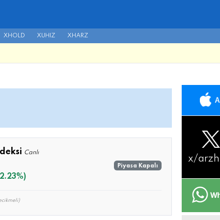
XHOLD
XUHIZ
XHARZ
deksi
Canlı
x/
arzh
Piyasa Kapalı
+2.23%)
cikmeli)