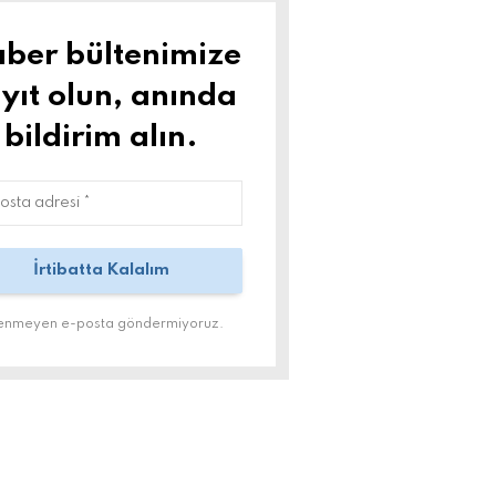
ber bültenimize
yıt olun, anında
bildirim alın.
tenmeyen e-posta göndermiyoruz.