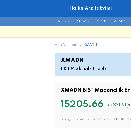
Halka Arz Takvimi
XU100
XU030
XUSIN
XBANK
HalkArz.com
XMADN
'XMADN'
BİST Madencilik Endeksi
XMADN BİST Madencilik En
15205.66
▲
+331.91
(
Son güncellenme:
06.08.2026 -
15:10
(Ge