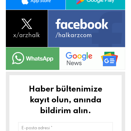
x/
arzhalk
/halkarzcom
Haber bültenimize
kayıt olun, anında
bildirim alın.