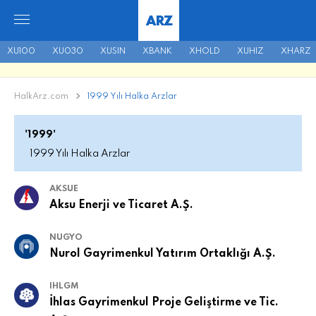
ARZ
XU100
XU030
XUSIN
XBANK
XHOLD
XUHIZ
XHARZ
HalkArz.com
1999 Yılı Halka Arzlar
'1999'
1999 Yılı Halka Arzlar
AKSUE
Aksu Enerji ve Ticaret A.Ş.
NUGYO
Nurol Gayrimenkul Yatırım Ortaklığı A.Ş.
IHLGM
İhlas Gayrimenkul Proje Geliştirme ve Tic.