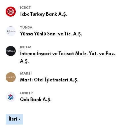
ICBCT
Icbc Turkey Bank A.Ş.
YUNSA
Yünsa Yünlü San. ve Tic. A.Ş.
INTEM
İntema İnşaat ve Tesisat Malz. Yat. ve Paz.
A.Ş.
MARTI
Martı Otel İşletmeleri A.Ş.
QNBTR
Qnb Bank A.Ş.
İleri ›