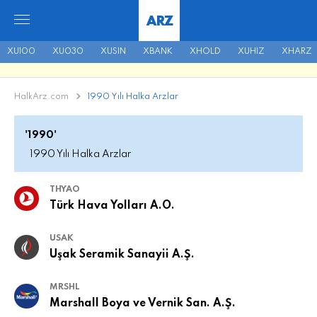
ARZ
XU100
XU030
XUSIN
XBANK
XHOLD
XUHIZ
XHARZ
HalkArz.com
1990 Yılı Halka Arzlar
'1990'
1990 Yılı Halka Arzlar
THYAO
Türk Hava Yolları A.O.
USAK
Uşak Seramik Sanayii A.Ş.
MRSHL
Marshall Boya ve Vernik San. A.Ş.