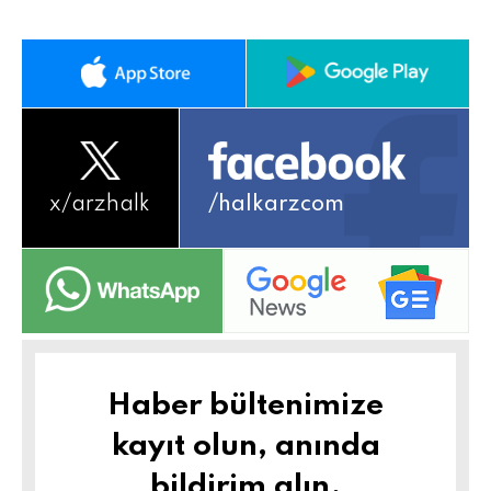
x/
arzhalk
/halkarzcom
Haber bültenimize
kayıt olun, anında
bildirim alın.