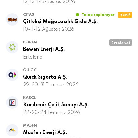
12-13-14 Ağustos 2026
CITAS
Talep toplanıyor
Yeni!
Çitlekçi Mağazacılık Gıda A.Ş.
10-11-12 Ağustos 2026
BEWEN
Ertelendi
Bewen Enerji A.Ş.
Ertelendi
QUICK
Quick Sigorta A.Ş.
29-30-31 Temmuz 2026
KARCL
Kardemir Çelik Sanayi A.Ş.
22-23-24 Temmuz 2026
MASFN
Masfen Enerji A.Ş.