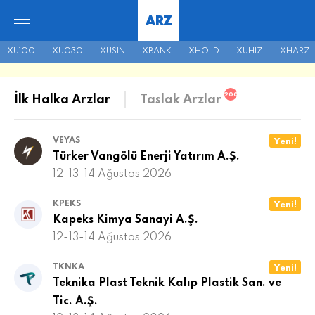
ARZ
XU100
XU030
XUSIN
XBANK
XHOLD
XUHIZ
XHARZ
200
İlk Halka Arzlar
Taslak Arzlar
VEYAS
Yeni!
Türker Vangölü Enerji Yatırım A.Ş.
12-13-14 Ağustos 2026
KPEKS
Yeni!
Kapeks Kimya Sanayi A.Ş.
12-13-14 Ağustos 2026
TKNKA
Yeni!
Teknika Plast Teknik Kalıp Plastik San. ve
Tic. A.Ş.