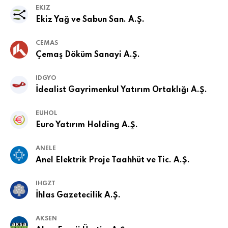
EKIZ
Ekiz Yağ ve Sabun San. A.Ş.
CEMAS
Çemaş Döküm Sanayi A.Ş.
IDGYO
İdealist Gayrimenkul Yatırım Ortaklığı A.Ş.
EUHOL
Euro Yatırım Holding A.Ş.
ANELE
Anel Elektrik Proje Taahhüt ve Tic. A.Ş.
IHGZT
İhlas Gazetecilik A.Ş.
AKSEN