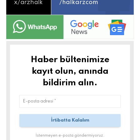
x/
arzhalk
/halkarzcom
Haber bültenimize
kayıt olun, anında
bildirim alın.
İstenmeyen e-posta göndermiyoruz.