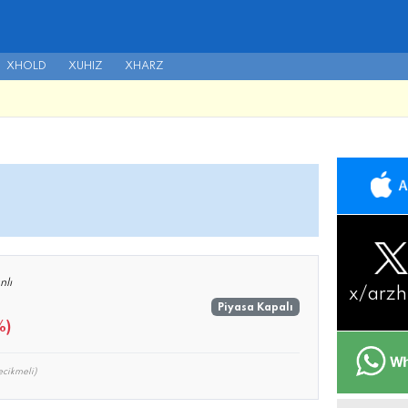
XHOLD
XUHIZ
XHARZ
nlı
x/
arzh
Piyasa Kapalı
%)
cikmeli)