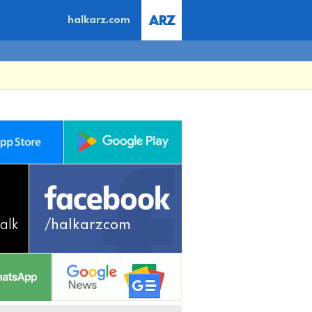
halkarz.com
alk
/halkarzcom