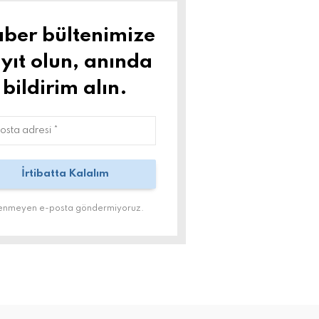
ber bültenimize
yıt olun, anında
bildirim alın.
tenmeyen e-posta göndermiyoruz.