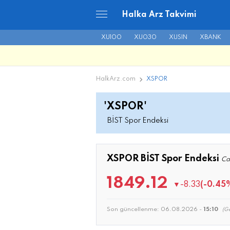
Halka Arz Takvimi
XU100
XU030
XUSIN
XBANK
HalkArz.com
XSPOR
'XSPOR'
BİST Spor Endeksi
XSPOR BİST Spor Endeksi
Ca
1849.12
▼
-8.33
(-0.45
Son güncellenme:
06.08.2026 -
15:10
(Ge