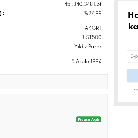
451.340.348 Lot
Ha
 :
%27,99
ka
AKGRT
BIST500
Yıldız Pazar
5 Aralık 1994
İs
Piyasa Açık