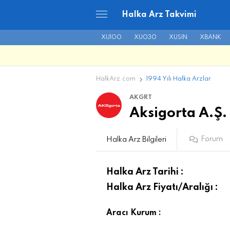
Halka Arz Takvimi
XU100
XU030
XUSIN
XBANK
HalkArz.com
1994 Yılı Halka Arzlar
AKGRT
Aksigorta A.Ş.
Forum
Halka Arz Bilgileri
Halka Arz Tarihi :
Halka Arz Fiyatı/Aralığı :
Aracı Kurum :