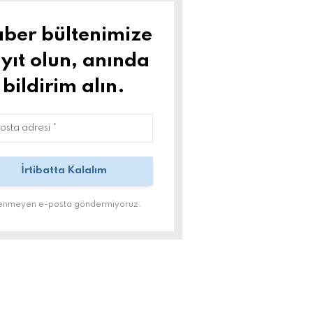
ber bültenimize
yıt olun, anında
bildirim alın.
tenmeyen e-posta göndermiyoruz.