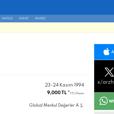
XHOLD
XUHIZ
XHARZ
x/
arzh
23-24 Kasım 1994
9,000 TL *
YTL Öncesi
Global Menkul Değerler A.Ş.