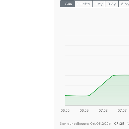
1 Gün
1 Hafta
1 Ay
3 Ay
6 A
Son güncellenme:
06.08.2026 -
07:25
(