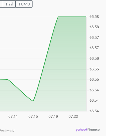
y
1 Yıl
TÜMÜ
Gecikmeli)