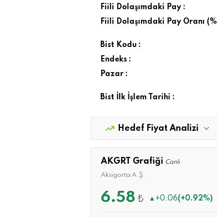
Fiili Dolaşımdaki Pay :
Fiili Dolaşımdaki Pay Oranı (%)
Bist Kodu :
Endeks :
Pazar :
Bist İlk İşlem Tarihi :
Hedef Fiyat Analizi
AKGRT Grafiği
Canlı
Aksigorta A.Ş.
6.58
₺
▲
+0.06
(+0.92%)