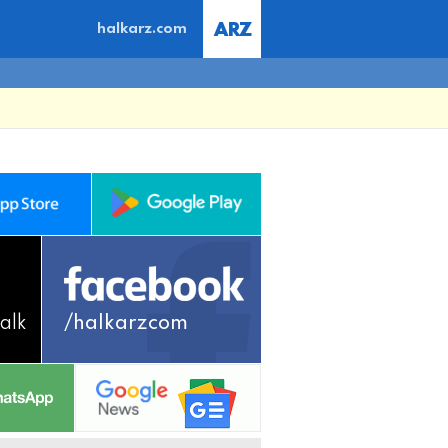
halkarz.com
alk
/halkarzcom