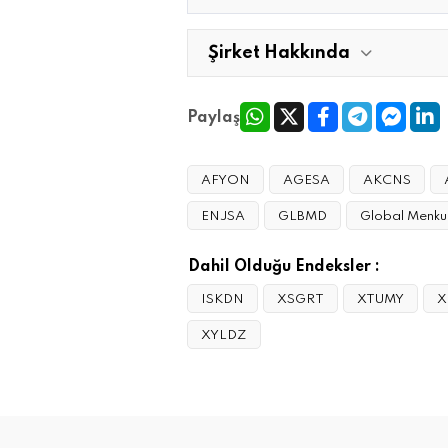
Şirket Hakkında
Paylaş
AFYON
AGESA
AKCNS
ENJSA
GLBMD
Global Menku
Dahil Olduğu Endeksler :
ISKDN
XSGRT
XTUMY
X
XYLDZ