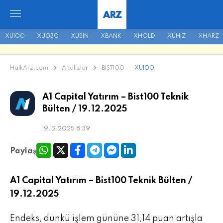
ARZ
XU100
XU030
XUSIN
XBANK
XHOLD
XUHIZ
XHARZ
HalkArz.com
Analizler
BIST100
-
XU100
A1 Capital Yatırım – Bist100 Teknik
Bülten / 19.12.2025
19.12.2025 8:39
Paylaş
A1 Capital Yatırım – Bist100 Teknik Bülten /
19.12.2025
Endeks, dünkü işlem gününe 31,14 puan artışla