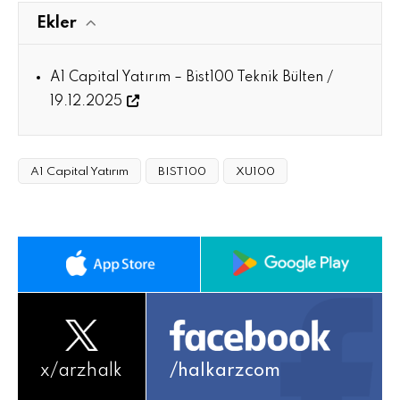
Ekler
A1 Capital Yatırım – Bist100 Teknik Bülten /
19.12.2025
A1 Capital Yatırım
BIST100
XU100
x/
arzhalk
/halkarzcom