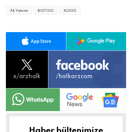
Ak Yatırım
BIST100
XU100
x/
arzhalk
/halkarzcom
Haber bültenimize