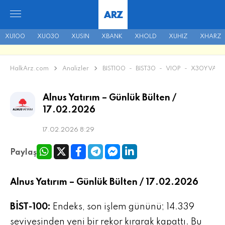
ARZ
XU100
XU030
XUSIN
XBANK
XHOLD
XUHIZ
XHARZ
HalkArz.com
Analizler
BIST100
-
BIST30
-
VIOP
-
X30YVADE
Alnus Yatırım – Günlük Bülten /
17.02.2026
17.02.2026 8:29
Paylaş
Alnus Yatırım – Günlük Bülten / 17.02.2026
BİST-100:
Endeks, son işlem gününü; 14.339
seviyesinden yeni bir rekor kırarak kapattı. Bu