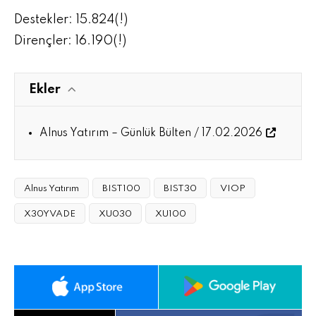
Destekler: 15.824(!)
Dirençler: 16.190(!)
Ekler
Alnus Yatırım – Günlük Bülten / 17.02.2026
Alnus Yatırım
BIST100
BIST30
VIOP
X30YVADE
XU030
XU100