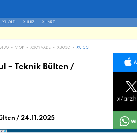
XHOLD
XUHIZ
XHARZ
IST30
-
VIOP
-
X30YVADE
-
XU030
-
XU100
l – Teknik Bülten /
x/
arzh
ülten / 24.11.2025