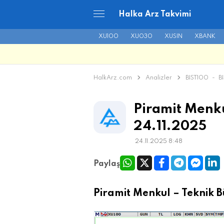
Halka Arz Takvimi
XU100
XU030
XUSIN
XBANK
HalkArz.com
Analizler
BIST100
-
B
Piramit Menku
24.11.2025
24.11.2025 8:48
Paylaş
Piramit Menkul – Teknik B