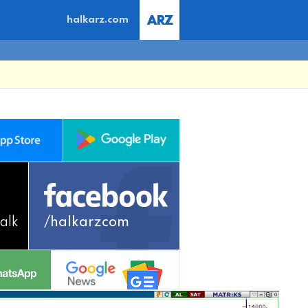
halkarz.com
alk
/halkarzcom