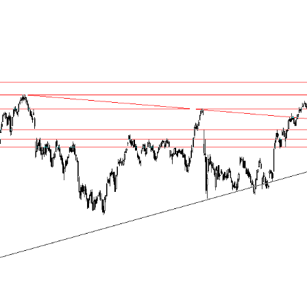
Ha
ka
İs