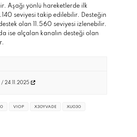
ir. Aşağı yönlü hareketlerde ilk
140 seviyesi takip edilebilir. Desteğin
stek olan 11.560 seviyesi izlenebilir.
 ise alçalan kanalın desteği olan
r.
 / 24.11.2025
30
VIOP
X30YVADE
XU030