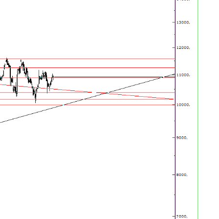
ber bültenimize
yıt olun, anında
bildirim alın.
tenmeyen e-posta göndermiyoruz.