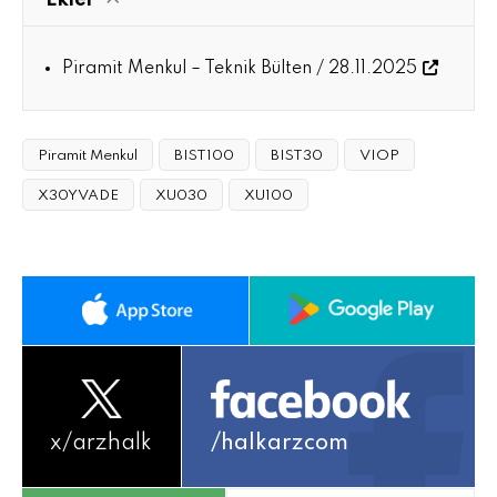
Ekler
Piramit Menkul – Teknik Bülten / 28.11.2025
Piramit Menkul
BIST100
BIST30
VIOP
X30YVADE
XU030
XU100
x/
arzhalk
/halkarzcom