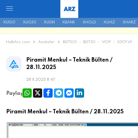
ARZ
XU100
XU030
XUSIN
XBANK
XHOLD
XUHIZ
XHARZ
HalkArz.com
Analizler
BIST100
-
BIST30
-
VIOP
-
X30YVADE
Piramit Menkul – Teknik Bülten /
28.11.2025
28.11.2025 8:47
Paylaş
Piramit Menkul – Teknik Bülten / 28.11.2025