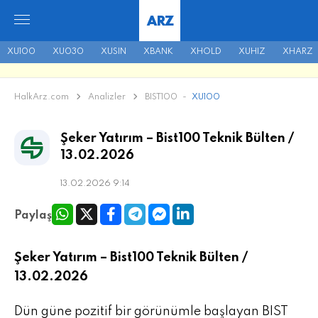
ARZ
XU100
XU030
XUSIN
XBANK
XHOLD
XUHIZ
XHARZ
HalkArz.com
Analizler
BIST100
-
XU100
Şeker Yatırım – Bist100 Teknik Bülten /
13.02.2026
13.02.2026 9:14
Paylaş
Şeker Yatırım – Bist100 Teknik Bülten /
13.02.2026
Dün güne pozitif bir görünümle başlayan BIST