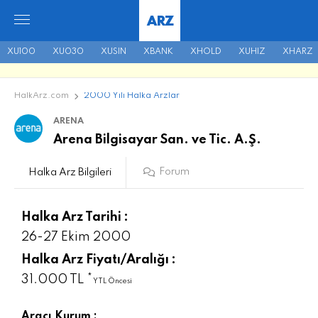
ARZ
XU100
XU030
XUSIN
XBANK
XHOLD
XUHIZ
XHARZ
HalkArz.com
2000 Yılı Halka Arzlar
ARENA
Arena Bilgisayar San. ve Tic. A.Ş.
Forum
Halka Arz Bilgileri
Halka Arz Tarihi :
26-27 Ekim 2000
Halka Arz Fiyatı/Aralığı :
31.000 TL *
YTL Öncesi
Aracı Kurum :