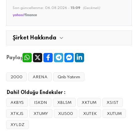
Son güncellenme:
06.08.2026 -
15:09
(Gecikmeli)
Şirket Hakkında
Paylaş
2000
ARENA
Qnb Yatırım
Dahil Olduğu Endeksler :
AKBYS
ISKDN
XBLSM
XKTUM
XSIST
XTKJS
XTUMY
XU500
XUTEK
XUTUM
XYLDZ