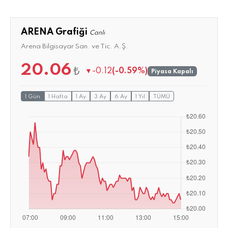
ARENA Grafiği
Canlı
Arena Bilgisayar San. ve Tic. A.Ş.
20.06
₺
▼
-0.12
(-0.59%)
Piyasa Kapalı
1 Gün
1 Hafta
1 Ay
3 Ay
6 Ay
1 Yıl
TÜMÜ