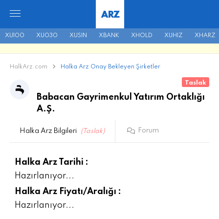
ARZ
XU100
XU030
XUSIN
XBANK
XHOLD
XUHIZ
XHARZ
HalkArz.com
Halka Arz Onay Bekleyen Şirketler
Taslak
Babacan Gayrimenkul Yatırım Ortaklığı
A.Ş.
Forum
Halka Arz Bilgileri
(Taslak)
Halka Arz Tarihi :
Hazırlanıyor...
Halka Arz Fiyatı/Aralığı :
Hazırlanıyor...