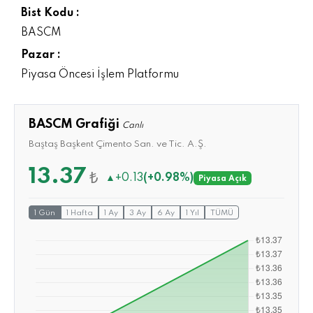
Bist Kodu :
BASCM
Pazar :
Piyasa Öncesi İşlem Platformu
BASCM Grafiği
Canlı
Baştaş Başkent Çimento San. ve Tic. A.Ş.
13.37
₺
▲
+0.13
(+0.98%)
Piyasa Açık
1 Gün
1 Hafta
1 Ay
3 Ay
6 Ay
1 Yıl
TÜMÜ