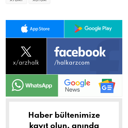
XTUMY
XUTUM
x/
arzhalk
/halkarzcom
Haber bültenimize
kayıt olun, anında