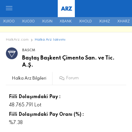
ARZ
XU100
XU030
XUSIN
XBANK
XHOLD
XUHIZ
XHARZ
HalkArz.com
Halka Arz Takvimi
BASCM
Baştaş Başkent Çimento San. ve Tic.
A.Ş.
Forum
Halka Arz Bilgileri
Fiili Dolaşımdaki Pay :
48.765.791 Lot
Fiili Dolaşımdaki Pay Oranı (%) :
%7.38