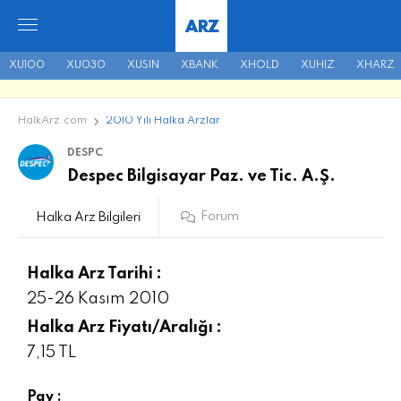
ARZ
XU100
XU030
XUSIN
XBANK
XHOLD
XUHIZ
XHARZ
HalkArz.com
2010 Yılı Halka Arzlar
DESPC
Despec Bilgisayar Paz. ve Tic. A.Ş.
Forum
Halka Arz Bilgileri
Halka Arz Tarihi :
25-26 Kasım 2010
Halka Arz Fiyatı/Aralığı :
7,15 TL
Pay :