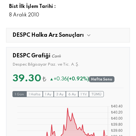
Bist İlk İşlem Tarihi :
8 Aralık 2010
DESPC Halka Arz Sonuçları
DESPC Grafiği
Canlı
Despec Bilgisayar Paz. ve Tic. A.Ş.
39.30
₺
▲
+0.36
(+0.92%)
Hafta Sonu
1 Gün
1 Hafta
1 Ay
3 Ay
6 Ay
1 Yıl
TÜMÜ