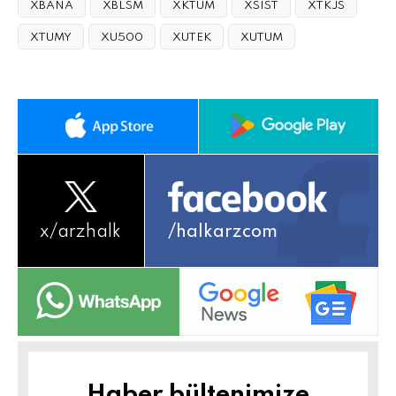
XBANA
XBLSM
XKTUM
XSIST
XTKJS
XTUMY
XU500
XUTEK
XUTUM
x/
arzhalk
/halkarzcom
Haber bültenimize