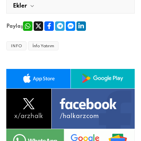
Ekler
Paylaş
INFO
İnfo Yatırım
x/
arzhalk
/halkarzcom