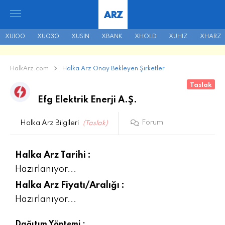
ARZ
XU100
XU030
XUSIN
XBANK
XHOLD
XUHIZ
XHARZ
HalkArz.com
Halka Arz Onay Bekleyen Şirketler
Taslak
Efg Elektrik Enerji A.Ş.
Forum
Halka Arz Bilgileri
(Taslak)
Halka Arz Tarihi :
Hazırlanıyor...
Halka Arz Fiyatı/Aralığı :
Hazırlanıyor...
Dağıtım Yöntemi :