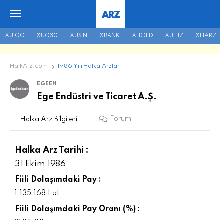
ARZ
XU100
XU030
XUSIN
XBANK
XHOLD
XUHIZ
XHARZ
HalkArz.com
1986 Yılı Halka Arzlar
EGEEN
Ege Endüstri ve Ticaret A.Ş.
Forum
Halka Arz Bilgileri
Halka Arz Tarihi :
31 Ekim 1986
Fiili Dolaşımdaki Pay :
1.135.168 Lot
Fiili Dolaşımdaki Pay Oranı (%) :