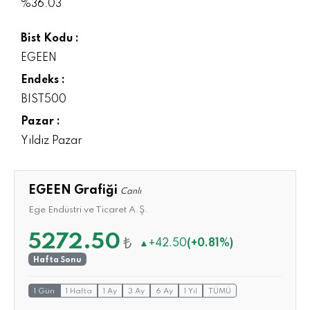
%36.03
Bist Kodu :
EGEEN
Endeks :
BIST500
Pazar :
Yıldız Pazar
EGEEN Grafiği
Canlı
Ege Endüstri ve Ticaret A.Ş.
5272.50
₺
▲
+42.50
(+0.81%)
Hafta Sonu
1 Gün
1 Hafta
1 Ay
3 Ay
6 Ay
1 Yıl
TÜMÜ