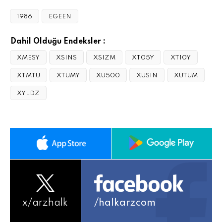
1986
EGEEN
Dahil Olduğu Endeksler :
XMESY
XSINS
XSIZM
XT05Y
XT10Y
XTMTU
XTUMY
XU500
XUSIN
XUTUM
XYLDZ
x/
arzhalk
/halkarzcom