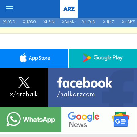
ARZ
XU100
XU030
XUSIN
XBANK
XHOLD
XUHIZ
XHARZ
x/
arzhalk
/halkarzcom