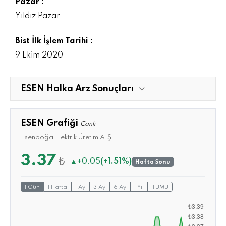
Pazar :
Yıldız Pazar
Bist İlk İşlem Tarihi :
9 Ekim 2020
ESEN Halka Arz Sonuçları
ESEN Grafiği
Canlı
Esenboğa Elektrik Üretim A.Ş.
3.37
₺
▲
+0.05
(+1.51%)
Hafta Sonu
1 Gün
1 Hafta
1 Ay
3 Ay
6 Ay
1 Yıl
TÜMÜ