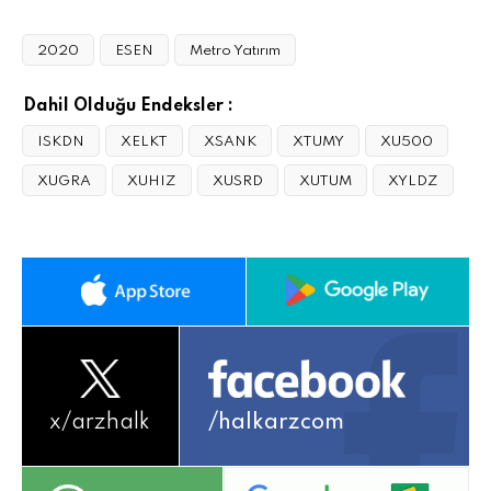
2020
ESEN
Metro Yatırım
Dahil Olduğu Endeksler :
ISKDN
XELKT
XSANK
XTUMY
XU500
XUGRA
XUHIZ
XUSRD
XUTUM
XYLDZ
x/
arzhalk
/halkarzcom