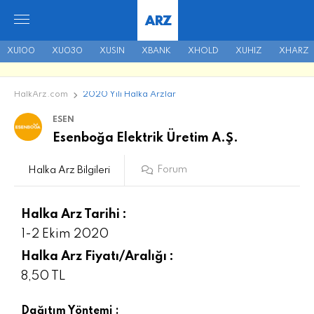
ARZ
XU100
XU030
XUSIN
XBANK
XHOLD
XUHIZ
XHARZ
HalkArz.com
2020 Yılı Halka Arzlar
ESEN
Esenboğa Elektrik Üretim A.Ş.
Forum
Halka Arz Bilgileri
Halka Arz Tarihi :
1-2 Ekim 2020
Halka Arz Fiyatı/Aralığı :
8,50 TL
Dağıtım Yöntemi :