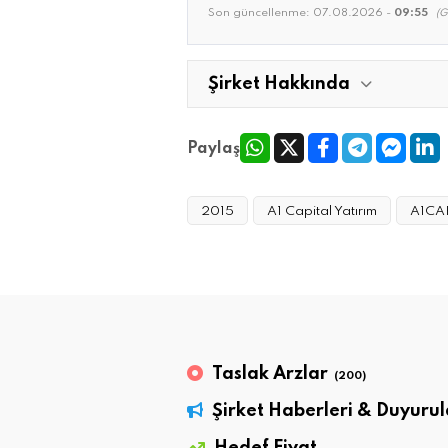
Son güncellenme:
07.08.2026 -
09:55
(G
Şirket Hakkında
Paylaş
2015
A1 Capital Yatırım
A1CA
Taslak Arzlar
(200)
Şirket Haberleri & Duyurul
Hedef Fiyat