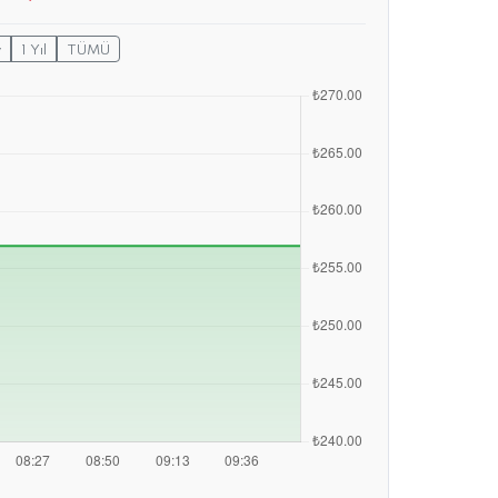
y
1 Yıl
TÜMÜ