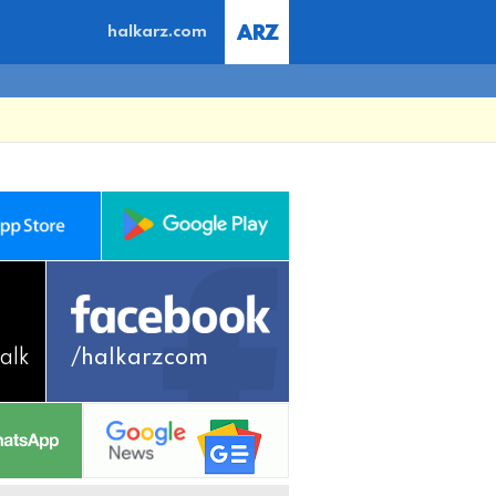
halkarz.com
alk
/halkarzcom