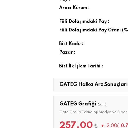
Aracı Kurum :
Fiili Dolaşımdaki Pay :
Fiili Dolaşımdaki Pay Oranı (%)
Bist Kodu :
Pazar :
Bist İlk İşlem Tarihi :
GATEG Halka Arz Sonuçları
GATEG Grafiği
Canlı
Gate Group Teknoloji Medya ve Siber G
257.00
₺
▼
-2.00
(-0.