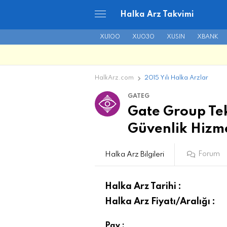
Halka Arz Takvimi
XU100
XU030
XUSIN
XBANK
HalkArz.com
2015 Yılı Halka Arzlar
GATEG
Gate Group Tek
Güvenlik Hizme
Forum
Halka Arz Bilgileri
Halka Arz Tarihi :
Halka Arz Fiyatı/Aralığı :
Pay :