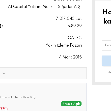
A1 Capital Yatırım Menkul Değerler A.Ş.
Ha
7.017.045 Lot
ka
 :
%89.39
GATEG
Yakın İzleme Pazarı
4 Mart 2015
İs
üvenlik Hizmetleri A.Ş.
Piyasa Açık
77%)