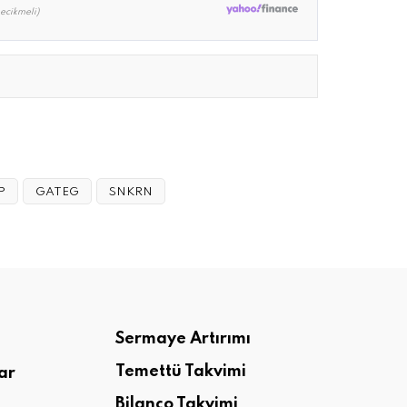
ecikmeli)
P
GATEG
SNKRN
Sermaye Artırımı
Temettü Takvimi
ar
Bilanço Takvimi