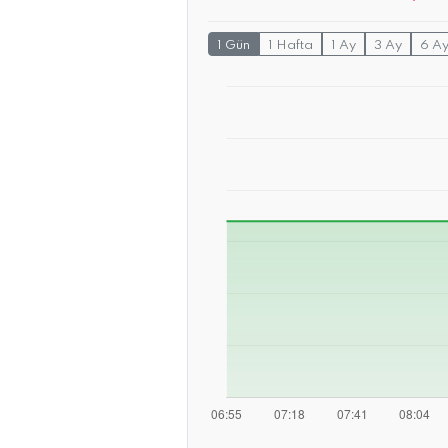
1 Gün
1 Hafta
1 Ay
3 Ay
6 A