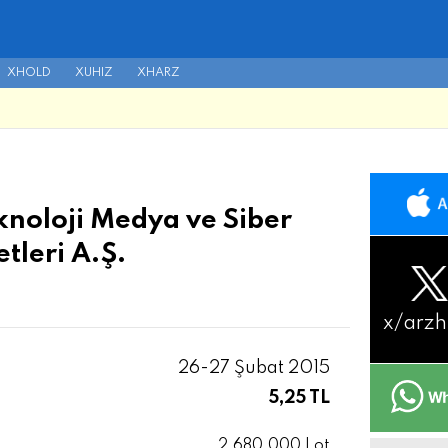
XHOLD
XUHIZ
XHARZ
noloji Medya ve Siber
tleri A.Ş.
x/
arzh
26-27 Şubat 2015
5,25 TL
2.680.000 Lot