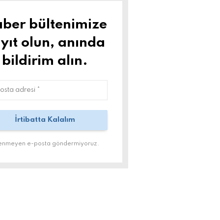
ber bültenimize
yıt olun, anında
bildirim alın.
tenmeyen e-posta göndermiyoruz.