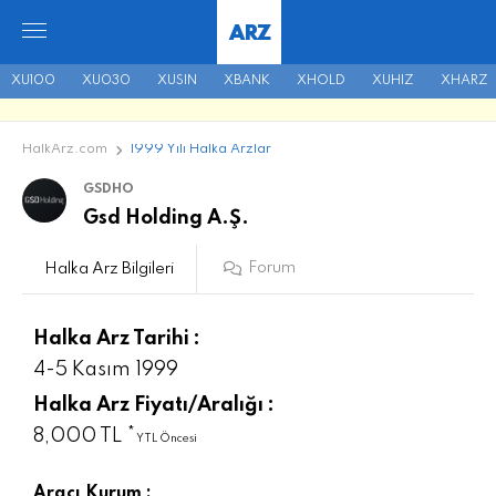
ARZ
XU100
XU030
XUSIN
XBANK
XHOLD
XUHIZ
XHARZ
HalkArz.com
1999 Yılı Halka Arzlar
GSDHO
Gsd Holding A.Ş.
Forum
Halka Arz Bilgileri
Halka Arz Tarihi :
4-5 Kasım 1999
Halka Arz Fiyatı/Aralığı :
8,000 TL *
YTL Öncesi
Aracı Kurum :