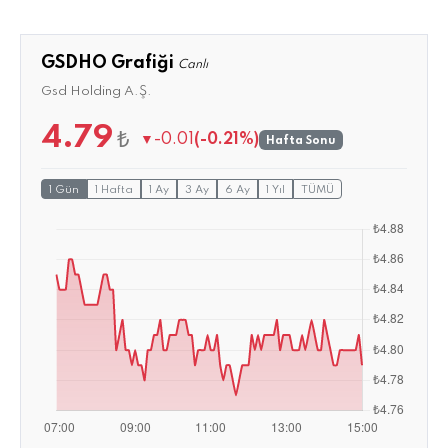
GSDHO Grafiği
Canlı
Gsd Holding A.Ş.
4.79
₺
▼
-0.01
(-0.21%)
Hafta Sonu
1 Gün
1 Hafta
1 Ay
3 Ay
6 Ay
1 Yıl
TÜMÜ