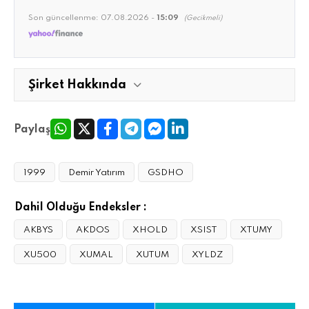
Son güncellenme:
07.08.2026 -
15:09
(Gecikmeli)
Şirket Hakkında
Paylaş
1999
Demir Yatırım
GSDHO
Dahil Olduğu Endeksler :
AKBYS
AKDOS
XHOLD
XSIST
XTUMY
XU500
XUMAL
XUTUM
XYLDZ