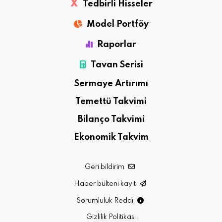
X
Tedbirli Hisseler
Model Portföy
Raporlar
Tavan Serisi
Sermaye Artırımı
Temettü Takvimi
Bilanço Takvimi
Ekonomik Takvim
Geri bildirim
Haber bülteni kayıt
Sorumluluk Reddi
Gizlilik Politikası