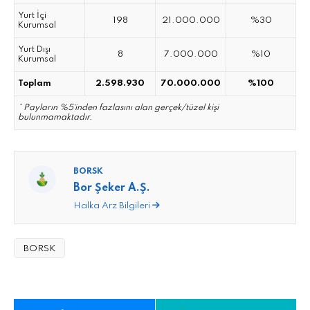
Yurt İçi
198
21.000.000
%30
Kurumsal
Yurt Dışı
8
7.000.000
%10
Kurumsal
2.598.930
70.000.000
%100
Toplam
* Payların %5`inden fazlasını alan gerçek/tüzel kişi
bulunmamaktadır.
BORSK
Bor Şeker A.Ş.
Halka Arz Bilgileri
BORSK