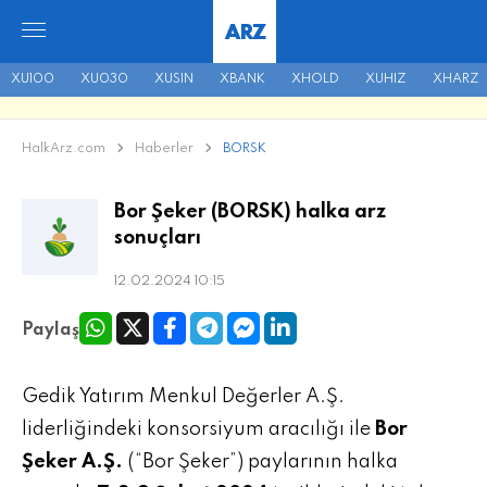
ARZ
XU100
XU030
XUSIN
XBANK
XHOLD
XUHIZ
XHARZ
HalkArz.com
Haberler
BORSK
Bor Şeker (BORSK) halka arz
sonuçları
12.02.2024 10:15
Paylaş
Gedik Yatırım Menkul Değerler A.Ş.
liderliğindeki konsorsiyum aracılığı ile
Bor
Şeker A.Ş.
(“Bor Şeker”) paylarının halka