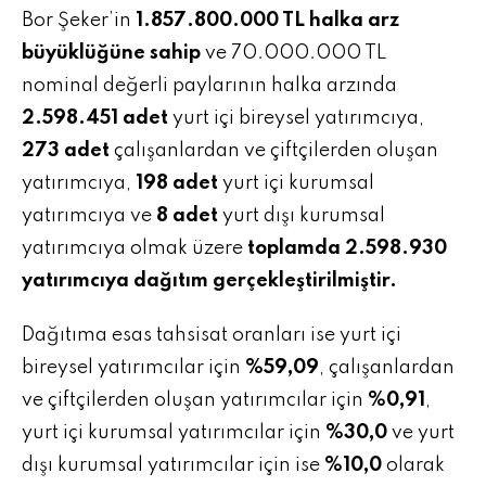
Bor Şeker’in
1.857.800.000 TL halka arz
büyüklüğüne sahip
ve 70.000.000 TL
nominal değerli paylarının halka arzında
2.598.451 adet
yurt içi bireysel yatırımcıya,
273 adet
çalışanlardan ve çiftçilerden oluşan
yatırımcıya,
198 adet
yurt içi kurumsal
yatırımcıya ve
8 adet
yurt dışı kurumsal
yatırımcıya olmak üzere
toplamda 2.598.930
yatırımcıya dağıtım gerçekleştirilmiştir.
Dağıtıma esas tahsisat oranları ise yurt içi
bireysel yatırımcılar için
%59,09
, çalışanlardan
ve çiftçilerden oluşan yatırımcılar için
%0,91
,
yurt içi kurumsal yatırımcılar için
%30,0
ve yurt
dışı kurumsal yatırımcılar için ise
%10,0
olarak