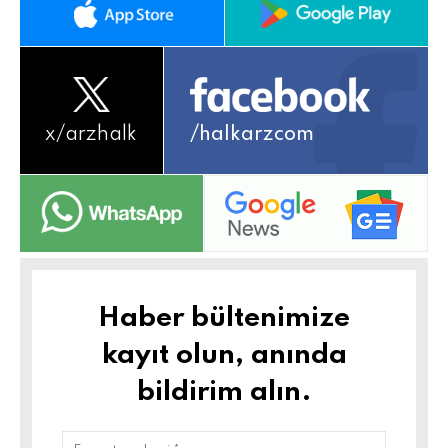
x/
arzhalk
/halkarzcom
Haber bültenimize
kayıt olun, anında
bildirim alın.