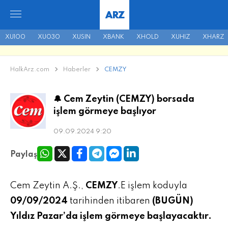
ARZ
XU100
XU030
XUSIN
XBANK
XHOLD
XUHIZ
XHARZ
HalkArz.com
Haberler
CEMZY
🔔 Cem Zeytin (CEMZY) borsada
işlem görmeye başlıyor
09.09.2024 9:20
Paylaş
Cem Zeytin A.Ş.,
CEMZY
.E işlem koduyla
09/09/2024
tarihinden itibaren
(BUGÜN)
Yıldız Pazar’da işlem görmeye başlayacaktır.