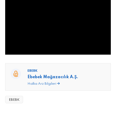
EBEBK
Ebebek Mağazacılık A.Ş.
Halka Arz Bilgileri
EBEBK