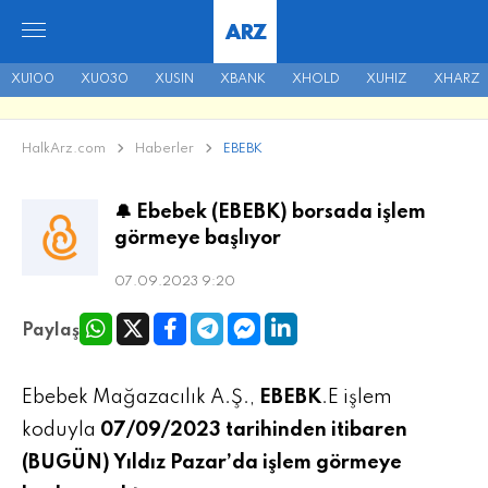
ARZ
XU100
XU030
XUSIN
XBANK
XHOLD
XUHIZ
XHARZ
HalkArz.com
Haberler
EBEBK
🔔 Ebebek (EBEBK) borsada işlem
görmeye başlıyor
07.09.2023 9:20
Paylaş
Ebebek Mağazacılık A.Ş.,
EBEBK
.E işlem
koduyla
07/09/2023 tarihinden itibaren
(BUGÜN) Yıldız Pazar’da işlem görmeye