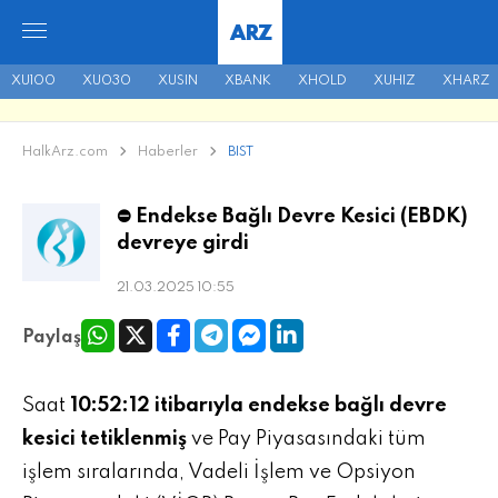
ARZ
XU100
XU030
XUSIN
XBANK
XHOLD
XUHIZ
XHARZ
HalkArz.com
Haberler
BIST
⛔ Endekse Bağlı Devre Kesici (EBDK)
devreye girdi
21.03.2025 10:55
Paylaş
Saat
10:52:12 itibarıyla endekse bağlı devre
kesici tetiklenmiş
ve Pay Piyasasındaki tüm
işlem sıralarında, Vadeli İşlem ve Opsiyon