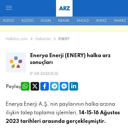
ARZ
XU100
XU030
XUSIN
XBANK
XHOLD
XUHIZ
XHARZ
HalkArz.com
Haberler
ENERY
Enerya Enerji (ENERY) halka arz
sonuçları
17.08.2023 15:12
Paylaş
Enerya Enerji A.Ş.’nin paylarının halka arzına
ilişkin talep toplama işlemleri,
14-15-16 Ağustos
2023 tarihleri arasında gerçekleşmiştir.