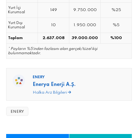
Yurt İçi
149
9.750.000
%25
Kurumsal
Yurt Dışı
10
1.950.000
%5
Kurumsal
2.637.008
39.000.000
%100
Toplam
* Payların %5`inden fazlasını alan gerçek/tüzel kişi
bulunmamaktadır.
ENERY
Enerya Enerji A.Ş.
Halka Arz Bilgileri
ENERY