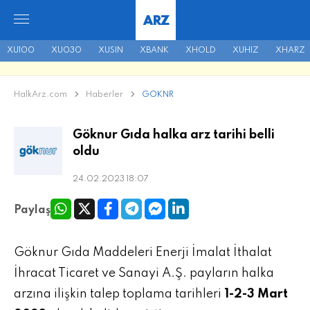
ARZ
XU100
XU030
XUSIN
XBANK
XHOLD
XUHIZ
XHARZ
HalkArz.com
Haberler
GOKNR
Göknur Gıda halka arz tarihi belli
oldu
24.02.2023 18:07
Paylaş
Göknur Gıda Maddeleri Enerji İmalat İthalat
İhracat Ticaret ve Sanayi A.Ş. payların halka
arzına ilişkin talep toplama tarihleri
1-2-3 Mart