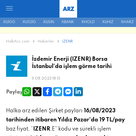
ARZ
XU100
XU030
XUSIN
XBANK
XHOLD
XUHIZ
XHARZ
HalkArz.com
Haberler
IZENR
İzdemir Enerji (IZENR) Borsa
İstanbul’da işlem görme tarihi
11.08.2023 18:15
Paylaş
Halka arz edilen Şirket payları
16/08/2023
tarihinden itibaren Yıldız Pazar’da 19 TL/pay
baz fiyat, “
IZENR
.E” kodu ve sürekli işlem