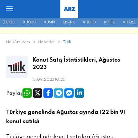
ARZ
XU100
XU030
XUSIN
XBANK
XHOLD
XUHIZ
XHARZ
HalkArz.com
Haberler
TÜİK
Konut Satış İstatistikleri, Ağustos
2023
15.09.2023 10:25
Paylaş
Türkiye genelinde Ağustos ayında 122 bin 91
konut satıldı
Türkiye genelinde konut satışları Ağustos