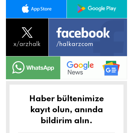
x/
arzhalk
/halkarzcom
Haber bültenimize
kayıt olun, anında
bildirim alın.