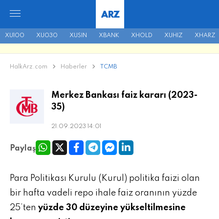
ARZ
XU100
XU030
XUSIN
XBANK
XHOLD
XUHIZ
XHARZ
HalkArz.com
Haberler
TCMB
Merkez Bankası faiz kararı (2023-
35)
21.09.2023 14:01
Paylaş
Para Politikası Kurulu (Kurul) politika faizi olan
bir hafta vadeli repo ihale faiz oranının yüzde
25’ten
yüzde 30 düzeyine yükseltilmesine