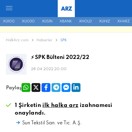
ARZ
XU100
XU030
XUSIN
XBANK
XHOLD
XUHIZ
XHARZ
HalkArz.com
Haberler
SPK
⚡ SPK Bülteni 2022/22
28.04.2022 20:00
Paylaş
1 Şirketin
ilk halka arz
izahnamesi
onaylandı.
Sun Tekstil San. ve Tic. A.Ş.