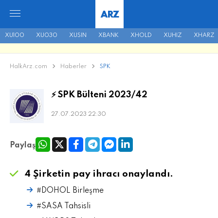
ARZ
XU100
XU030
XUSIN
XBANK
XHOLD
XUHIZ
XHARZ
HalkArz.com
Haberler
SPK
⚡ SPK Bülteni 2023/42
27.07.2023 22:30
Paylaş
4 Şirketin pay ihracı onaylandı.
#DOHOL Birleşme
#SASA Tahsisli