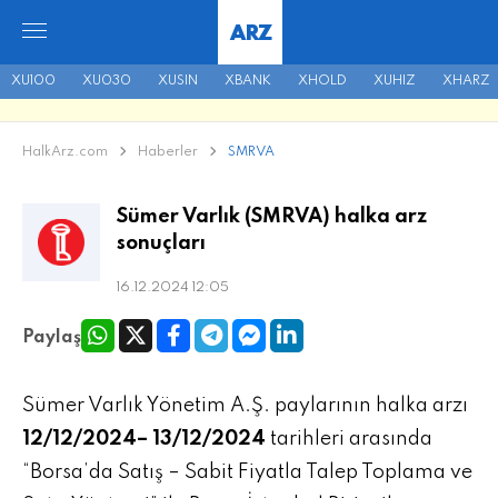
ARZ
XU100
XU030
XUSIN
XBANK
XHOLD
XUHIZ
XHARZ
HalkArz.com
Haberler
SMRVA
Sümer Varlık (SMRVA) halka arz
sonuçları
16.12.2024 12:05
Paylaş
Sümer Varlık Yönetim A.Ş. paylarının halka arzı
12/12/2024– 13/12/2024
tarihleri arasında
“Borsa’da Satış – Sabit Fiyatla Talep Toplama ve