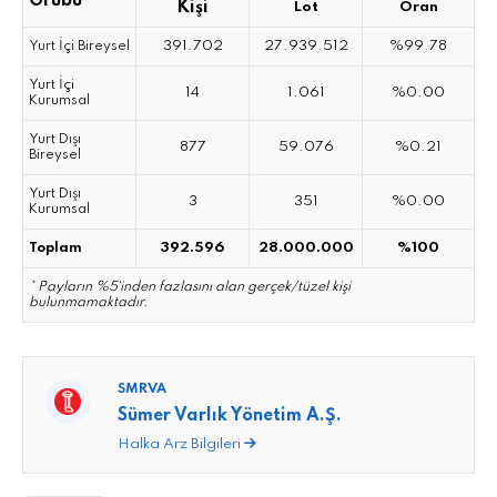
Grubu
Kişi
Lot
Oran
391.702
27.939.512
%99.78
Yurt İçi Bireysel
Yurt İçi
14
1.061
%0.00
Kurumsal
Yurt Dışı
877
59.076
%0.21
Bireysel
Yurt Dışı
3
351
%0.00
Kurumsal
392.596
28.000.000
%100
Toplam
* Payların %5`inden fazlasını alan gerçek/tüzel kişi
bulunmamaktadır.
SMRVA
Sümer Varlık Yönetim A.Ş.
Halka Arz Bilgileri