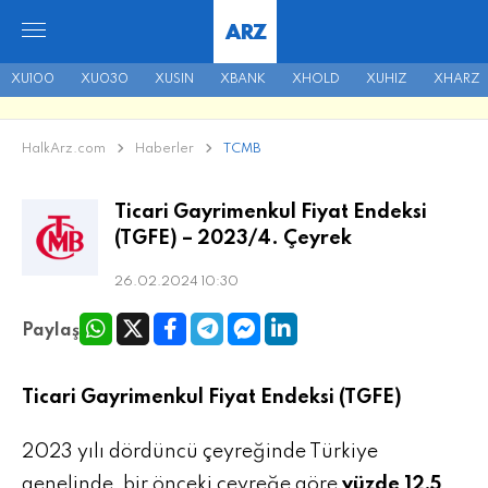
ARZ
XU100
XU030
XUSIN
XBANK
XHOLD
XUHIZ
XHARZ
HalkArz.com
Haberler
TCMB
Ticari Gayrimenkul Fiyat Endeksi
(TGFE) – 2023/4. Çeyrek
26.02.2024 10:30
Paylaş
Ticari Gayrimenkul Fiyat Endeksi (TGFE)
2023 yılı dördüncü çeyreğinde Türkiye
genelinde, bir önceki çeyreğe göre
yüzde 12,5