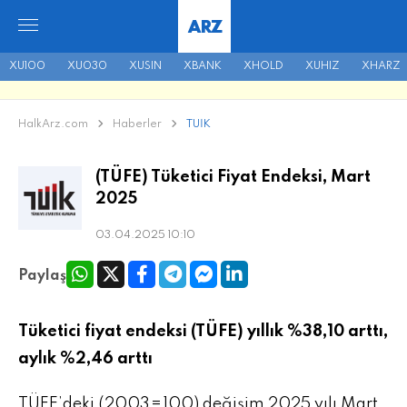
ARZ
XU100
XU030
XUSIN
XBANK
XHOLD
XUHIZ
XHARZ
HalkArz.com
Haberler
TÜİK
(TÜFE) Tüketici Fiyat Endeksi, Mart
2025
03.04.2025 10:10
Paylaş
Tüketici fiyat endeksi (TÜFE) yıllık %38,10 arttı,
aylık %2,46 arttı
TÜFE’deki (2003=100) değişim 2025 yılı Mart