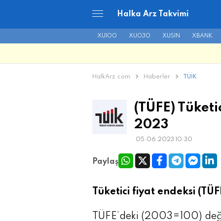
Halka Arz Takvimi
XU100
XU030
XUSIN
XBANK
HalkArz.com
Haberler
TÜİK
(TÜFE) Tüketi
2023
05.06.2023 10:30
Paylaş
Tüketici fiyat endeksi (TÜ
TÜFE’deki (2003=100) deği