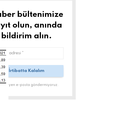
ber bültenimize
yıt olun, anında
bildirim alın.
tenmeyen e-posta göndermiyoruz.