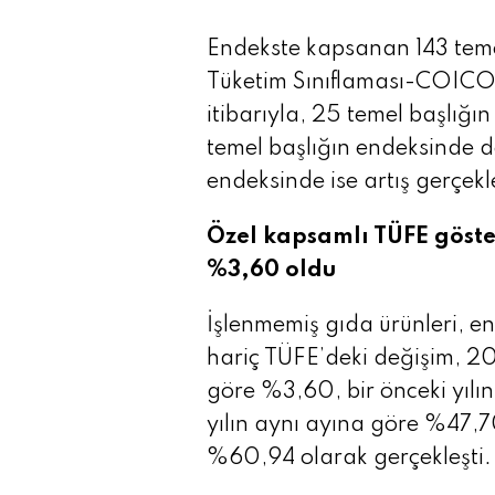
Endekste kapsanan 143 teme
Tüketim Sınıflaması-COICOP
itibarıyla, 25 temel başlığı
temel başlığın endeksinde d
endeksinde ise artış gerçekle
Özel kapsamlı TÜFE göster
%3,60 oldu
İşlenmemiş gıda ürünleri, ener
hariç TÜFE’deki değişim, 20
göre %3,60, bir önceki yılın
yılın aynı ayına göre %47,7
%60,94 olarak gerçekleşti.