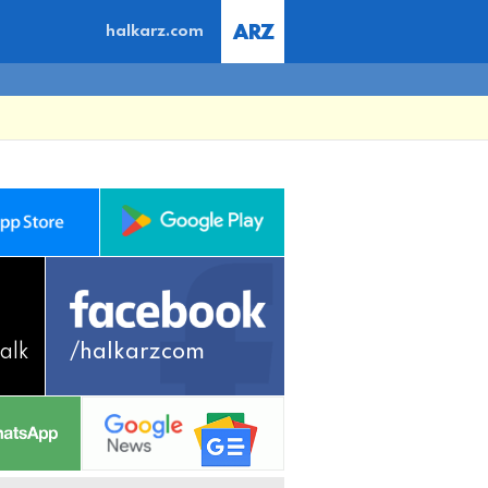
halkarz.com
alk
/halkarzcom