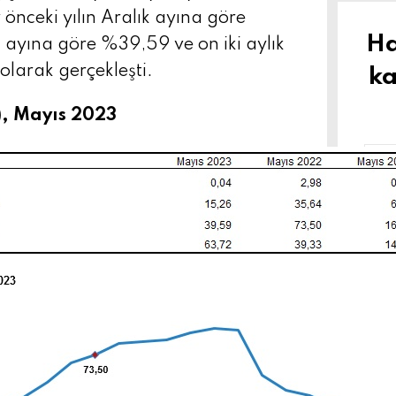
önceki yılın Aralık ayına göre
Ha
ı ayına göre %39,59 ve on iki aylık
larak gerçekleşti.
ka
), Mayıs 2023
İs