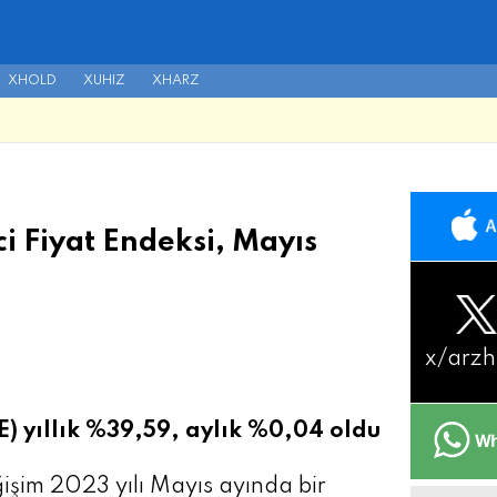
XHOLD
XUHIZ
XHARZ
ci Fiyat Endeksi, Mayıs
x/
arzh
FE) yıllık %39,59, aylık %0,04 oldu
şim 2023 yılı Mayıs ayında bir