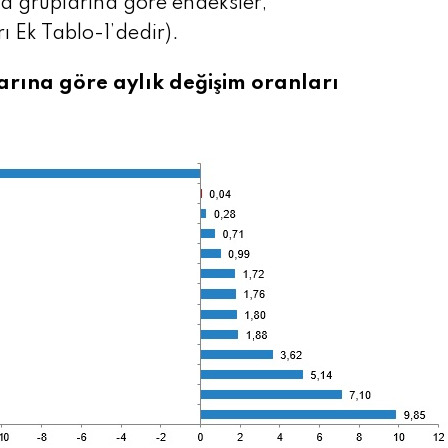
 gruplarına göre endeksler,
ı Ek Tablo-1’dedir).
rına göre aylık değişim oranları