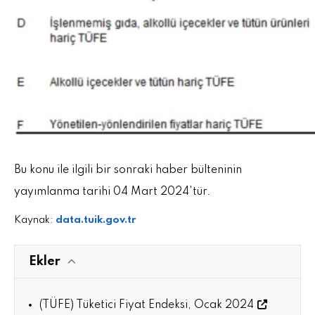
Bu konu ile ilgili bir sonraki haber bülteninin
yayımlanma tarihi 04 Mart 2024'tür.
Kaynak:
data.tuik.gov.tr
Ekler
(TÜFE) Tüketici Fiyat Endeksi, Ocak 2024