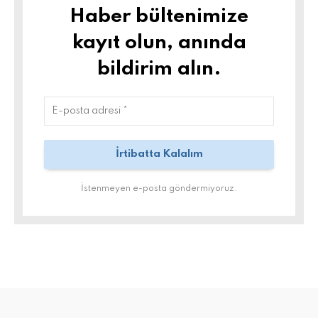
Haber bültenimize
kayıt olun, anında
bildirim alın.
İstenmeyen e-posta göndermiyoruz.