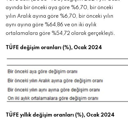
ayında bir önceki aya göre %6,70, bir önceki
yılın Aralık ayına göre %6,70, bir önceki yılın
aynı ayına göre %64,86 ve on iki aylık
ortalamalara göre %54,72 olarak gerçekleşti.
TÜFE değişim oranları (%), Ocak 2024
TÜFE yıllık değişim oranları (%), Ocak 2024