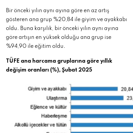
Bir önceki yılın aynı ayına göre en az artış
gösteren ana grup %20,84 ile giyim ve ayakkabı
oldu. Buna karşılık, bir önceki yılın aynı ayına
göre artışın en yüksek olduğu ana grup ise
%94,90 ile eğitim oldu.
TÜFE ana harcama gruplarına göre yıllık
değişim oranları (%), Şubat 2025