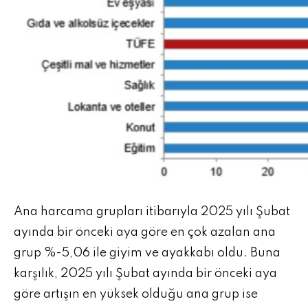
Ana harcama grupları itibarıyla 2025 yılı Şubat
ayında bir önceki aya göre en çok azalan ana
grup %-5,06 ile giyim ve ayakkabı oldu. Buna
karşılık, 2025 yılı Şubat ayında bir önceki aya
göre artışın en yüksek olduğu ana grup ise