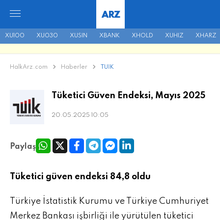
ARZ
XU100
XU030
XUSIN
XBANK
XHOLD
XUHIZ
XHARZ
HalkArz.com
Haberler
TÜİK
Tüketici Güven Endeksi, Mayıs 2025
20.05.2025 10:05
Paylaş
Tüketici güven endeksi 84,8 oldu
Türkiye İstatistik Kurumu ve Türkiye Cumhuriyet
Merkez Bankası işbirliği ile yürütülen tüketici