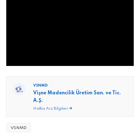
VSNMD
Vişne Madencilik Üretim San. ve Tic.
A.Ş.
Halka Arz Bilgileri
VSNMD