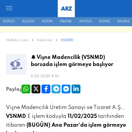
ARZ
XU100
XU030
XUSIN
XBANK
XHOLD
XUHIZ
XHARZ
HalkArz.com
Haberler
VSNMD
🔔 Vişne Madencilik (VSNMD)
borsada işlem görmeye başlıyor
11.02.2025 9:10
Paylaş
Vişne Madencilik Üretim Sanayi ve Ticaret A.Ş.,
VSNMD
.E işlem koduyla
11/02/2025
tarihinden
itibaren
(BUGÜN) Ana Pazar’da işlem görmeye