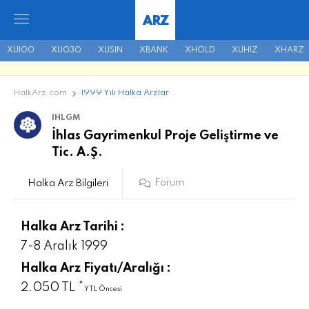
ARZ
XU100
XU030
XUSIN
XBANK
XHOLD
XUHIZ
XHARZ
HalkArz.com
1999 Yılı Halka Arzlar
IHLGM
İhlas Gayrimenkul Proje Geliştirme ve
Tic. A.Ş.
Forum
Halka Arz Bilgileri
Halka Arz Tarihi :
7-8 Aralık 1999
Halka Arz Fiyatı/Aralığı :
2.050 TL *
YTL Öncesi