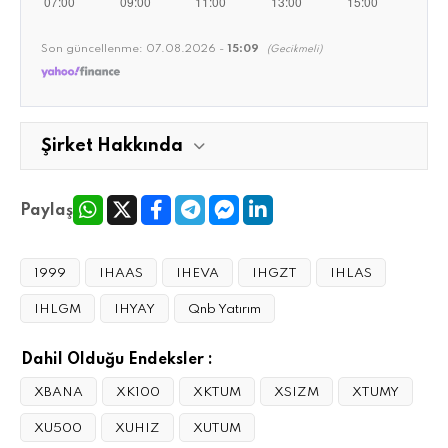
Son güncellenme:
07.08.2026 -
15:09
(Gecikmeli)
Şirket Hakkında
Paylaş
1999
IHAAS
IHEVA
IHGZT
IHLAS
IHLGM
IHYAY
Qnb Yatırım
Dahil Olduğu Endeksler :
XBANA
XK100
XKTUM
XSIZM
XTUMY
XU500
XUHIZ
XUTUM