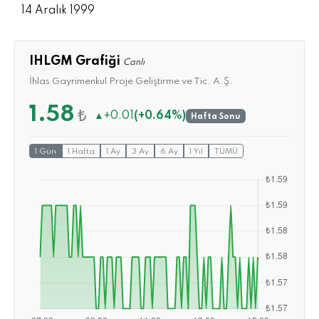
14 Aralık 1999
IHLGM Grafiği
Canlı
İhlas Gayrimenkul Proje Geliştirme ve Tic. A.Ş.
1.58
₺
▲
+0.01
(+0.64%)
Hafta Sonu
1 Gün
1 Hafta
1 Ay
3 Ay
6 Ay
1 Yıl
TÜMÜ