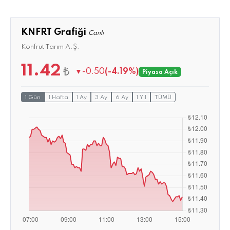
KNFRT Grafiği
Canlı
Konfrut Tarım A.Ş.
11.42
₺
▼
-0.50
(-4.19%)
Piyasa Açık
1 Gün
1 Hafta
1 Ay
3 Ay
6 Ay
1 Yıl
TÜMÜ