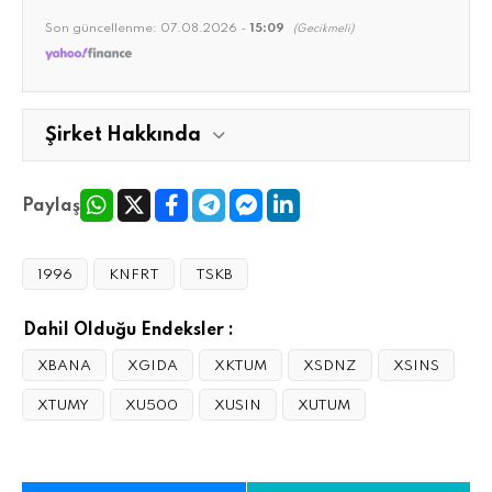
Son güncellenme:
07.08.2026 -
15:09
(Gecikmeli)
Şirket Hakkında
Paylaş
1996
KNFRT
TSKB
Dahil Olduğu Endeksler :
XBANA
XGIDA
XKTUM
XSDNZ
XSINS
XTUMY
XU500
XUSIN
XUTUM