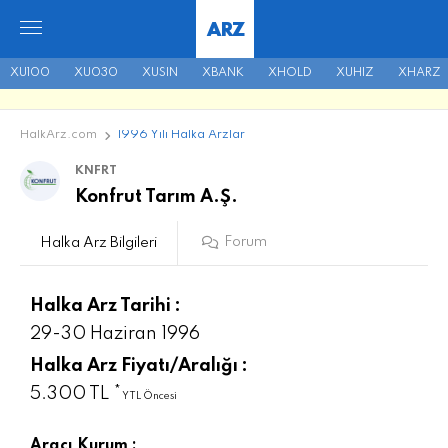
ARZ
XU100
XU030
XUSIN
XBANK
XHOLD
XUHIZ
XHARZ
HalkArz.com
1996 Yılı Halka Arzlar
KNFRT
Konfrut Tarım A.Ş.
Forum
Halka Arz Bilgileri
Halka Arz Tarihi :
29-30 Haziran 1996
Halka Arz Fiyatı/Aralığı :
5.300 TL *
YTL Öncesi
Aracı Kurum :