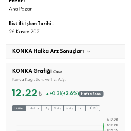
Pazar :
Ana Pazar
Bist İlk İşlem Tarihi :
26 Kasım 2021
KONKA Halka Arz Sonuçları
KONKA Grafiği
Canlı
Konya Kağıt San. ve Tic. A.Ş.
12.22
₺
▲
+0.31
(+2.6%)
Hafta Sonu
1 Gün
1 Hafta
1 Ay
3 Ay
6 Ay
1 Yıl
TÜMÜ