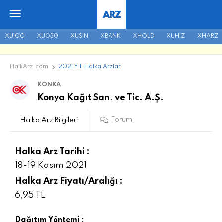
ARZ
XU100
XU030
XUSIN
XBANK
XHOLD
XUHIZ
XHARZ
HalkArz.com
2021 Yılı Halka Arzlar
KONKA
Konya Kağıt San. ve Tic. A.Ş.
Forum
Halka Arz Bilgileri
Halka Arz Tarihi :
18-19 Kasım 2021
Halka Arz Fiyatı/Aralığı :
6,95 TL
Dağıtım Yöntemi :