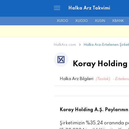
Halka Arz Takvimi
XU100
XU030
XUSIN
XBANK
HalkArz.com
Halka Arzı Ertelenen Şirket
Koray Holding
Halka Arz Bilgileri
(Taslak)
- Ertelen
Koray Holding A.Ş. Paylarını
Şirketimizin %35,24 oranında p