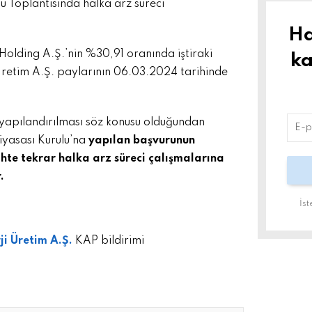
u Toplantısında halka arz süreci
Ha
Holding A.Ş.’nin %30,91 oranında iştiraki
ka
 Üretim A.Ş. paylarının 06.03.2024 tarihinde
yapılandırılması söz konusu olduğundan
iyasası Kurulu’na
yapılan başvurunun
rihte tekrar halka arz süreci çalışmalarına
.
İs
ji Üretim A.Ş.
KAP bildirimi