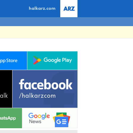
halkarz.com
alk
/halkarzcom