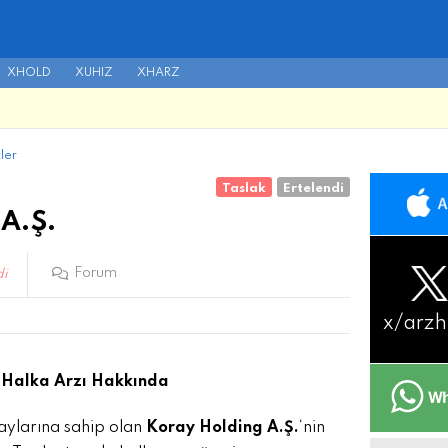
XHOLD
XUHIZ
XHARZ
ler
Taslak
Ertelendi
 A.Ş.
Forum
di
x/
arzh
n Halka Arzı Hakkında
aylarına sahip olan
Koray Holding A.Ş.
‘nin